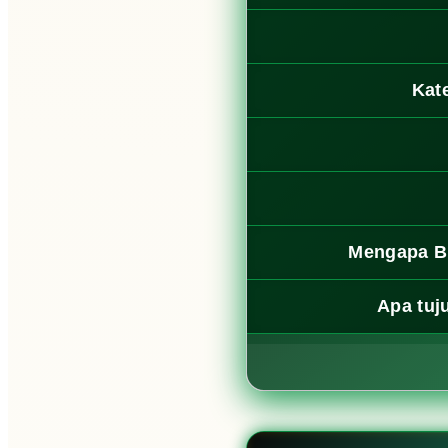
nyaman melalui tampilan y
Ya. BESTISLOT telah diopt
Seluruh halaman dirancang
BESTISLOT menjaga kualita
Kat
yang dilakukan secara ber
digunakan.
BESTISLOT menyediakan ber
Sabung Ayam, dan Live Cas
performa yang optimal.
Game Slot Online di BEST
modern, serta sistem yan
Sportsbook menyediakan be
Mengapa BE
navigasi yang sederhana 
BESTISLOT banyak dipilih 
Apa tuj
yang terjaga, serta pilih
agar pengalaman pengguna
Pengembangan platform di
performa, serta menghadi
pengguna.