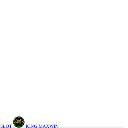
 SLOT
KING MAXWIN