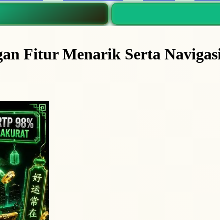
n Fitur Menarik Serta Naviga