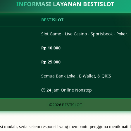
INFORMASI LAYANAN BESTISLOT
BESTISLOT
Slot Game - Live Casino - Sportsbook - Poker.
Rp 10.000
Rp 25.000
Semua Bank Lokal, E-Wallet, & QRIS
🕒 24 Jam Online Nonstop
©2026 BESTISLOT
i mudah, serta sistem responsif yang membantu pengguna menikmati 